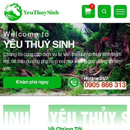
0
Welcome to
YÊU THUỶ SINH
Chúng tôi cung cấp dịch vụ tư vấn thiết kế hồ thuỷ sinh thẩm
mỹ, dễ bảo dưỡng phù hợp với mọi không gian sống và làm
việc
Hotline 24/7
Khám phá ngay
0905 866 313
YÊU THỦY SINH
Về Chúng Tôi