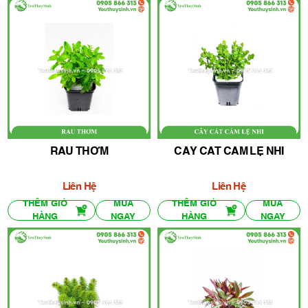
RAU THƠM
CÂY CẮT CẮM LỆ NHI
Liên Hệ
Liên Hệ
THÊM GIỎ
MUA
THÊM GIỎ
MUA
HÀNG
NGAY
HÀNG
NGAY