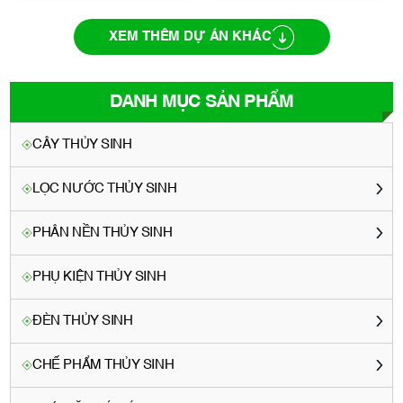
XEM THÊM DỰ ÁN KHÁC
DANH MỤC SẢN PHẨM
CÂY THỦY SINH
LỌC NƯỚC THỦY SINH
PHÂN NỀN THỦY SINH
PHỤ KIỆN THỦY SINH
ĐÈN THỦY SINH
CHẾ PHẨM THỦY SINH