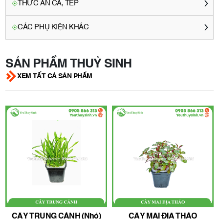
THỨC ĂN CÁ, TÉP
CÁC PHỤ KIỆN KHÁC
SẢN PHẨM THUỶ SINH
XEM TẤT CẢ SẢN PHẨM
CÂY TRUNG CẢNH (nhỏ)
CÂY MAI ĐỊA THẢO