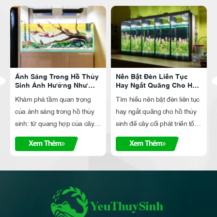
Ánh Sáng Trong Hồ Thủy
Nên Bật Đèn Liên Tục
Sinh Ảnh Hưởng Như
Hay Ngắt Quãng Cho Hồ
Thế Nào?
Thủy Sinh?
Khám phá tầm quan trọng
Tìm hiểu nên bật đèn liên tục
của ánh sáng trong hồ thủy
hay ngắt quãng cho hồ thủy
sinh: từ quang hợp của cây,
sinh để cây cối phát triển tốt,
sự phát triển của hệ sinh thái
hạn chế rêu hại. Bài viết phân
Xem Thêm
Xem Thêm
đến cách lựa chọn đèn phù
tích ưu nhược điểm và đưa
hợp. Tìm hiểu về cường độ,
ra lời khuyên hữu ích.
quang phổ và nhiệt độ màu
để tạo môi trường sống lý
tưởng cho cá và cây.