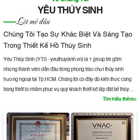
YÊU THỦY SINH
Lời mở đầu
Chúng Tôi Tạo Sự Khác Biệt Và Sáng Tạo
Trong Thiết Kế Hồ Thủy Sinh
Yêu Thủy Sinh (YTS - yeuthuysinh.vn) là 1 group trẻ gồm
những thành viên dẫn đầu trong phong trào chơi thủy sinh
hướng ngoại tại Tp.HCM. Chúng tôi có đầy đủ kiến thức cùng
trang thiết bị nhằm phục vụ quý khách thiết kế lắp đặt bể thủy
Tìm hiểu thêm
sinh cao cấp tại nhà. (Showroom của chúng tôi tại 48 Trương
Quốc Dung, Phường 10, Quận Phú Nhuận)
- Qua nhiều năm nghiên cứu, học hỏi cùng trải nghiệm trong
việc thiết kế và chăm sóc cây thủy sinh, chúng tôi đã từng thất
bại nhiều, từ đó đúc kết được vốn kinh nghiệm dày dặn quý báo