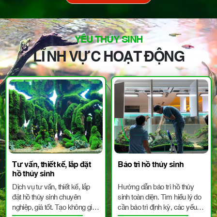
YÊU THỦY SINH
LĨNH VỰC HOẠT ĐỘNG
Tư vấn, thiết kế, lắp đặt
Bảo trì hồ thủy sinh
hồ thủy sinh
Dịch vụ tư vấn, thiết kế, lắp
Hướng dẫn bảo trì hồ thủy
đặt hồ thủy sinh chuyên
sinh toàn diện. Tìm hiểu lý do
nghiệp, giá tốt. Tạo không gian
cần bảo trì định kỳ, các yếu tố