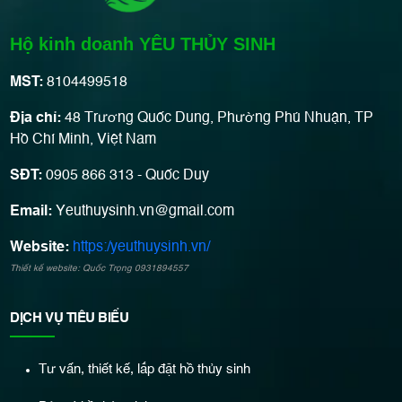
Hộ kinh doanh YÊU THỦY SINH
MST:
8104499518
Địa chỉ:
48 Trương Quốc Dung, Phường Phú Nhuận, TP
Hồ Chí Minh, Việt Nam
SĐT:
0905 866 313 - Quốc Duy
Email:
Yeuthuysinh.vn@gmail.com
Website:
https:/yeuthuysinh.vn/
Thiết kế website: Quốc Trọng 0931894557
DỊCH VỤ TIÊU BIỂU
Tư vấn, thiết kế, lắp đặt hồ thủy sinh