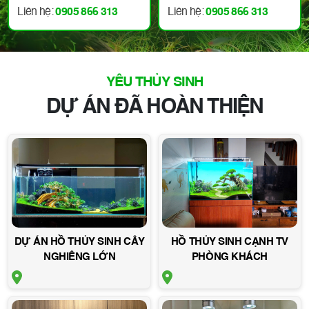
sống động, thư giãn với hồ
quan trọng, cách chăm sóc
Liên hệ:
0905 866 313
Liên hệ:
0905 866 313
thủy sinh độc đáo. Liên hệ
cây thủy sinh, và giải quyết
ngay!
các vấn đề thường gặp như
rêu hại, nước đục, cá bệnh.
YÊU THỦY SINH
DỰ ÁN ĐÃ HOÀN THIỆN
DỰ ÁN HỒ THỦY SINH CÂY
HỒ THỦY SINH CẠNH TV
NGHIÊNG LỚN
PHÒNG KHÁCH