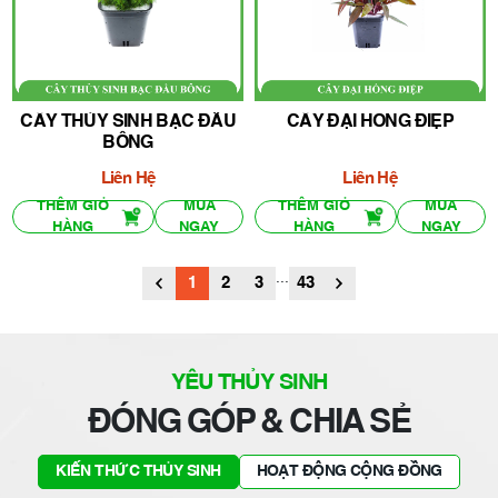
CÂY THỦY SINH BẠC ĐẦU
CÂY ĐẠI HỒNG ĐIỆP
BÔNG
Liên Hệ
Liên Hệ
THÊM GIỎ
MUA
THÊM GIỎ
MUA
HÀNG
NGAY
HÀNG
NGAY
...
1
2
3
43
YÊU THỦY SINH
ĐÓNG GÓP & CHIA SẺ
KIẾN THỨC THỦY SINH
HOẠT ĐỘNG CỘNG ĐỒNG