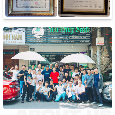
và cống hiến cho cộng đồng thủy sinh Việt Nam với tư cách là
những thành viên dẫn đầu. Thành tích chúng tôi đạt được là
những giải thưởng trong và ngoài nước có uy tín qua mỗi cuộc
thi thiết kế thủy sinh được tổ chức hằng năm.
- Chúng tôi hy vọng được tận tay tư vấn, thiết kế bể thủy sinh
cao cấp tại nhà cho quý khách với chất lượng tốt nhất.