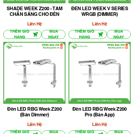
SHADE WEEK Z200 - TẤM
ĐÈN LED WEEK V SERIES
CHẮN SÁNG CHO ĐÈN
WRGB (DIMMER)
Liên Hệ
Liên Hệ
THÊM GIỎ
MUA
THÊM GIỎ
MUA
HÀNG
NGAY
HÀNG
NGAY
Đèn LED RBG Week Z200
Đèn LED RBG Week Z200
(bản Dimmer)
Pro (bản App)
Liên Hệ
Liên Hệ
THÊM GIỎ
MUA
THÊM GIỎ
MUA