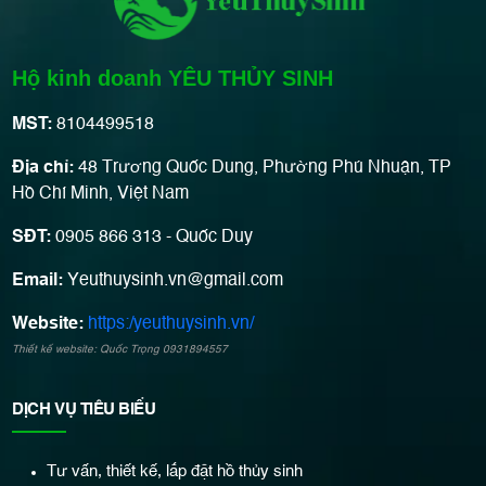
Hộ kinh doanh YÊU THỦY SINH
MST:
8104499518
Địa chỉ:
48 Trương Quốc Dung, Phường Phú Nhuận, TP
Hồ Chí Minh, Việt Nam
SĐT:
0905 866 313 - Quốc Duy
Email:
Yeuthuysinh.vn@gmail.com
Website:
https:/yeuthuysinh.vn/
Thiết kế website: Quốc Trọng 0931894557
DỊCH VỤ TIÊU BIỂU
Tư vấn, thiết kế, lắp đặt hồ thủy sinh