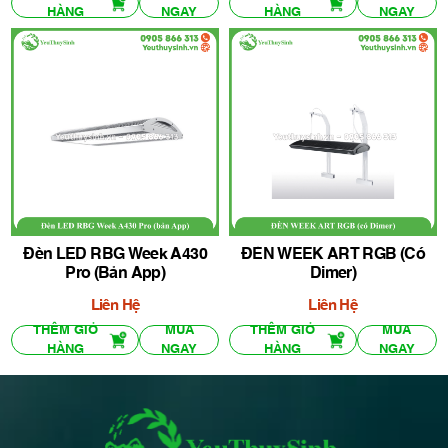
HÀNG
NGAY
HÀNG
NGAY
Đèn LED RBG Week A430
ĐÈN WEEK ART RGB (có
Pro (bản App)
Dimer)
Liên Hệ
Liên Hệ
THÊM GIỎ
MUA
THÊM GIỎ
MUA
HÀNG
NGAY
HÀNG
NGAY