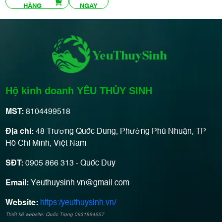
HÀNG
NGAY
Hộ kinh doanh YÊU THỦY SINH
MST:
8104499518
Địa chỉ:
48 Trương Quốc Dung, Phường Phú Nhuận, TP
Hồ Chí Minh, Việt Nam
SĐT:
0905 866 313 - Quốc Duy
Email:
Yeuthuysinh.vn@gmail.com
Website:
https:/yeuthuysinh.vn/
Thiết kế website: Quốc Trọng 0931894557