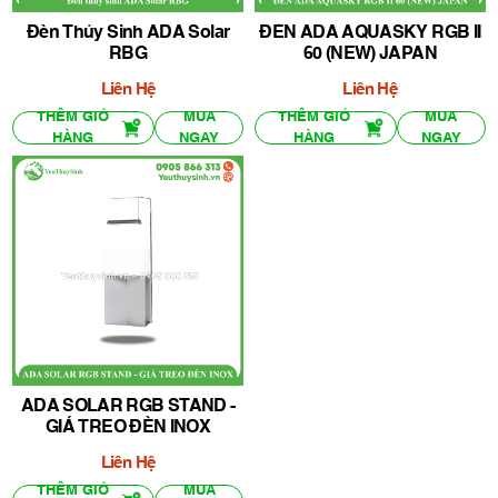
Đèn Thủy Sinh ADA Solar
ĐÈN ADA AQUASKY RGB II
RBG
60 (NEW) JAPAN
Liên Hệ
Liên Hệ
THÊM GIỎ
MUA
THÊM GIỎ
MUA
HÀNG
NGAY
HÀNG
NGAY
ADA SOLAR RGB STAND -
GIÁ TREO ĐÈN INOX
Liên Hệ
THÊM GIỎ
MUA