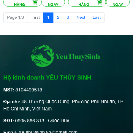
HÀNG
NGAY
HÀNG
NGAY
Page 1/3
First
1
2
3
Next
Last
Hộ kinh doanh YÊU THỦY SINH
MST:
8104499518
Địa chỉ:
48 Trương Quốc Dung, Phường Phú Nhuận, TP
Hồ Chí Minh, Việt Nam
SĐT:
0905 866 313 - Quốc Duy