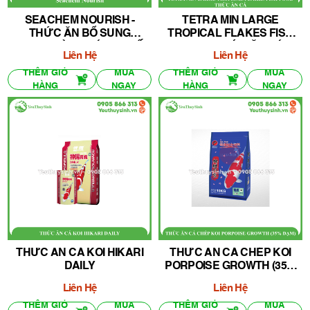
SEACHEM NOURISH -
TETRA MIN LARGE
THỨC ĂN BỔ SUNG
TROPICAL FLAKES FISH
VITAMIN VÀ KHOÁNG CHẤT
FOOD - THỨC ĂN CÁ
Liên Hệ
Liên Hệ
THÊM GIỎ
MUA
THÊM GIỎ
MUA
HÀNG
NGAY
HÀNG
NGAY
THỨC ĂN CÁ KOI HIKARI
THỨC ĂN CÁ CHÉP KOI
DAILY
PORPOISE GROWTH (35%
ĐẠM)
Liên Hệ
Liên Hệ
THÊM GIỎ
MUA
THÊM GIỎ
MUA