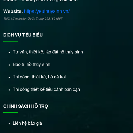
Email:
Yeuthuysinh.vn@gmail.com
Website:
https:/yeuthuysinh.vn/
Thiết kế website: Quốc Trọng 0931894557
DỊCH VỤ TIÊU BIỂU
Tư vấn, thiết kế, lắp đặt hồ thủy sinh
Bảo trì hồ thủy sinh
Thi công, thiết kế, hồ cá koi
Thi công thiết kế tiểu cảnh bán cạn
CHÍNH SÁCH HỖ TRỢ
Liên hệ báo giá