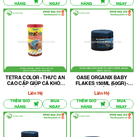
HÀNG
NGAY
HÀNG
NGAY
TETRA COLOR - THỨC ĂN
OASE ORGANIX BABY
CAO CẤP GIÚP CÁ KHỎE
FLAKES 150ML (60GR) -
LÊN MÀU ĐẸP
THỨC ĂN CÁ
Liên Hệ
Liên Hệ
THÊM GIỎ
MUA
THÊM GIỎ
MUA
HÀNG
NGAY
HÀNG
NGAY