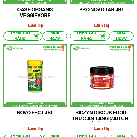
OASE ORGANIX
PRO NOVO TAB JBL
VEGGIEVORE
Liên Hệ
Liên Hệ
THÊM GIỎ
MUA
THÊM GIỎ
MUA
HÀNG
NGAY
HÀNG
NGAY
NOVO FECT JBL
BIOZYM DISCUS FOOD -
THỨC ĂN TĂNG MÀU CHO
CÁ DĨA, CẦU
Liên Hệ
Liên Hệ
THÊM GIỎ
MUA
THÊM GIỎ
MUA