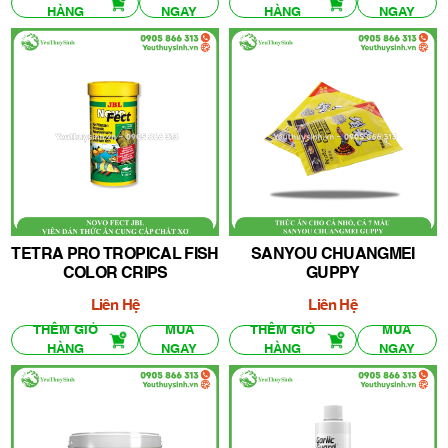
HÀNG
NGAY
HÀNG
NGAY
TETRA PRO TROPICAL FISH
SANYOU CHUANGMEI
COLOR CRIPS
GUPPY
Liên Hệ
Liên Hệ
THÊM GIỎ
MUA
THÊM GIỎ
MUA
HÀNG
NGAY
HÀNG
NGAY