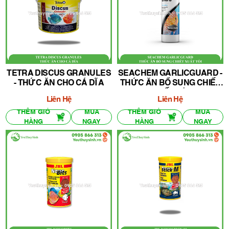
TETRA DISCUS GRANULES
SEACHEM GARLICGUARD -
- THỨC ĂN CHO CÁ DĨA
THỨC ĂN BỔ SUNG CHIẾT
XUẤT TỎI
Liên Hệ
Liên Hệ
THÊM GIỎ
MUA
THÊM GIỎ
MUA
HÀNG
NGAY
HÀNG
NGAY