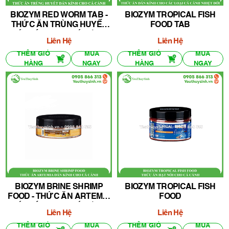
BIOZYM RED WORM TAB -
BIOZYM TROPICAL FISH
THỨC ĂN TRÙNG HUYẾT
FOOD TAB
DÁN KÍNH CHO CÁ CẢNH
Liên Hệ
Liên Hệ
THÊM GIỎ
MUA
THÊM GIỎ
MUA
HÀNG
NGAY
HÀNG
NGAY
BIOZYM BRINE SHRIMP
BIOZYM TROPICAL FISH
FOOD - THỨC ĂN ARTEMIA
FOOD
DÁN KÍNH CHO CÁ CẢNH
Liên Hệ
Liên Hệ
THÊM GIỎ
MUA
THÊM GIỎ
MUA