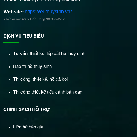
Email:
Yeuthuysinh.vn@gmail.com
Website:
https:/yeuthuysinh.vn/
Thiết kế website: Quốc Trọng 0931894557
DỊCH VỤ TIÊU BIỂU
Tư vấn, thiết kế, lắp đặt hồ thủy sinh
Bảo trì hồ thủy sinh
Thi công, thiết kế, hồ cá koi
Thi công thiết kế tiểu cảnh bán cạn
CHÍNH SÁCH HỖ TRỢ
Liên hệ báo giá